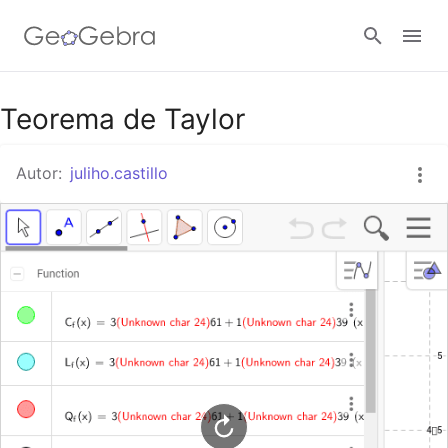
Google Classroom
Teorema de Taylor
Autor:
juliho.castillo
GeoGebra Classroom
Abrir sesión