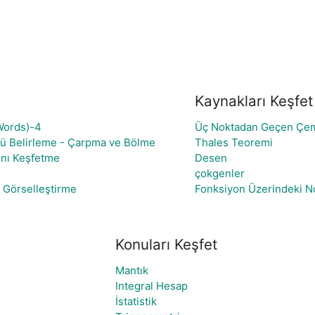
Kaynakları Keşfet
Words)-4
Üç Noktadan Geçen Çe
ntü Belirleme - Çarpma ve Bölme
Thales Teoremi
rını Keşfetme
Desen
çokgenler
 Görselleştirme
Fonksiyon Üzerindeki No
Konuları Keşfet
Mantık
Integral Hesap
İstatistik