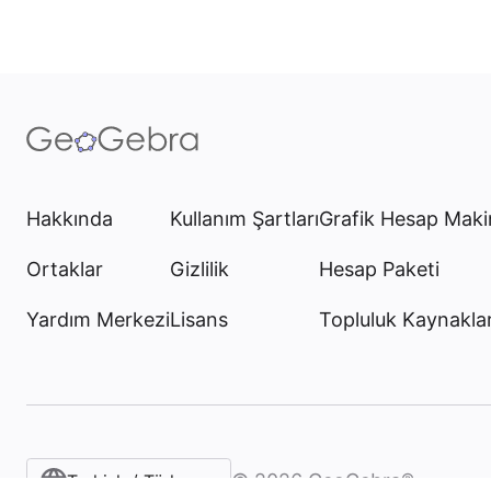
Hakkında
Kullanım Şartları
Grafik Hesap Maki
Ortaklar
Gizlilik
Hesap Paketi
Yardım Merkezi
Lisans
Topluluk Kaynaklar
©
2026
GeoGebra®
Turkish / Türkçe‎