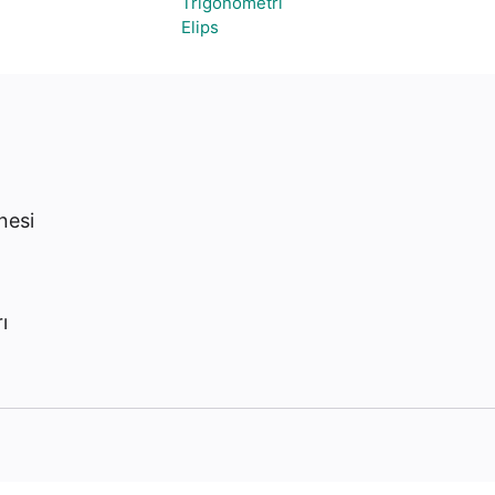
Trigonometri
Elips
nesi
ı