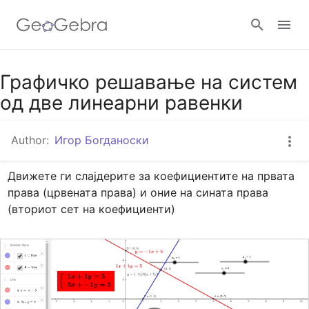
Google Classroom
Графичко решавање на систем
од две линеарни равенки
GeoGebra Classroom
Author:
Игор Богданоски
Движете ги слајдерите за коефициентите на првата 
Sign in
права (црвената права) и оние на сината права 
(вториот сет на коефициенти)