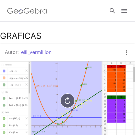
Google Classroom
GRAFICAS
Autor:
elli_vermillion
GeoGebra Classroom
Abrir sesión