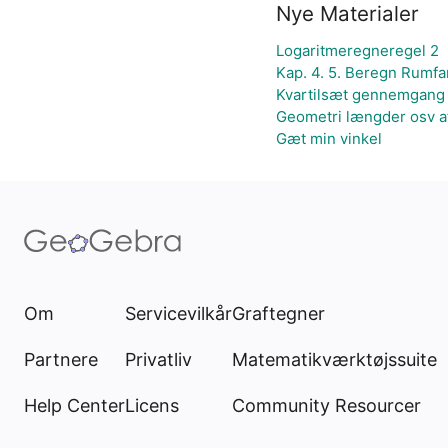
Nye Materialer
Logaritmeregneregel 2
Kap. 4. 5. Beregn Rumf
Kvartilsæt gennemgang
Geometri længder osv a
Gæt min vinkel
Om
Servicevilkår
Graftegner
Partnere
Privatliv
Matematikværktøjssuite
Help Center
Licens
Community Resourcer