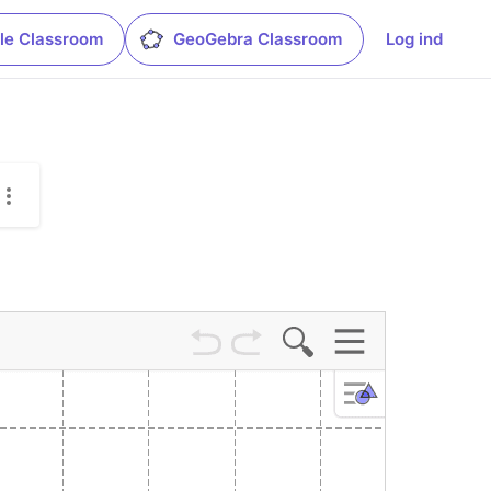
le Classroom
GeoGebra Classroom
Log ind