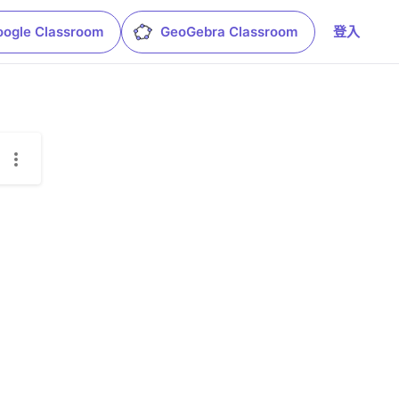
oogle Classroom
GeoGebra Classroom
登入