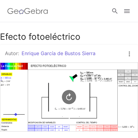
Google Classroom
Efecto fotoeléctrico
Autor:
Enrique García de Bustos Sierra
GeoGebra Classroom
Abrir sesión