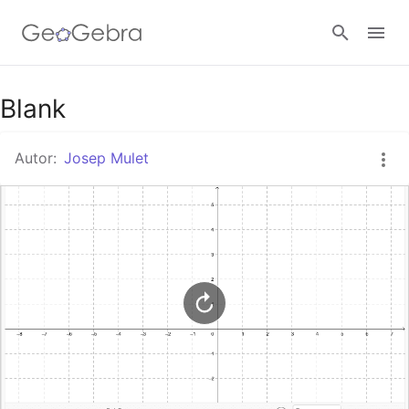
Google Classroom
Blank
Autor:
Josep Mulet
Aula GeoGebra
Valideu-vos