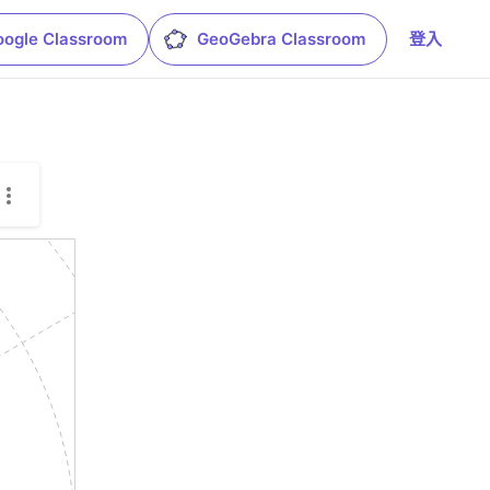
oogle Classroom
GeoGebra Classroom
登入