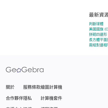
最新資
判斷球體
美國國旗 (Cl
拼砌四邊形
長方體平面投影
兩組對邊相
關於
服務條款
繪圖計算機
合作夥伴
隱私
計算機套件