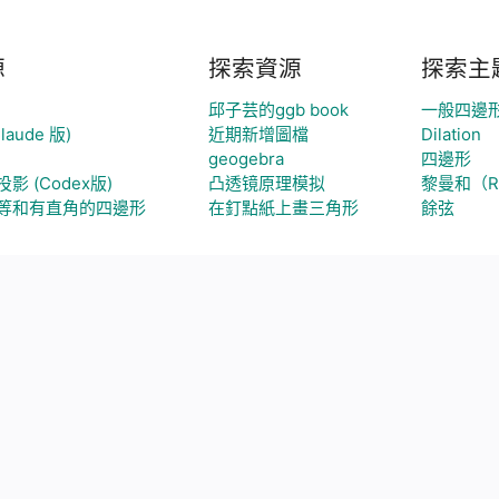
源
探索資源
探索主
邱子芸的ggb book
一般四邊
aude 版)
近期新增圖檔
Dilation
geogebra
四邊形
 (Codex版)
凸透镜原理模拟
黎曼和（Ri
等和有直角的四邊形
在釘點紙上畫三角形
餘弦