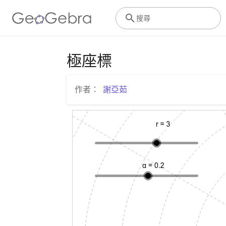
搜尋
極座標
作者：
謝亞茹