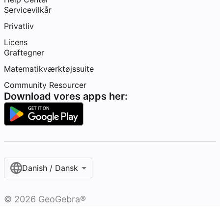
Servicevilkår
Privatliv
Licens
Graftegner
Matematikværktøjssuite
Community Resourcer
Download vores apps her:
Danish / Dansk‎
©
2026
GeoGebra®