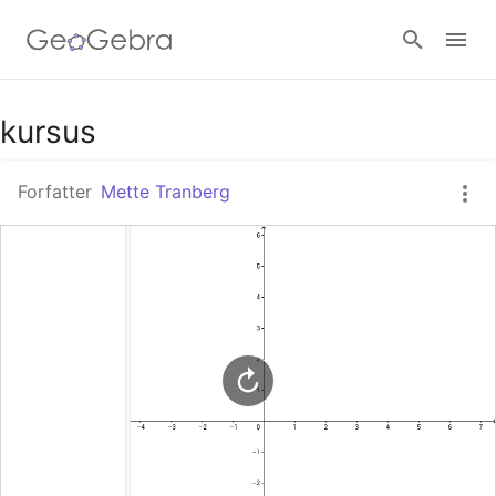
Google Classroom
kursus
Forfatter
Mette Tranberg
GeoGebra Classroom
Log ind