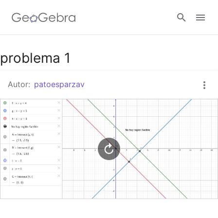
Google Classroom
problema 1
Autor:
patoesparzav
GeoGebra Classroom
Abrir sesión