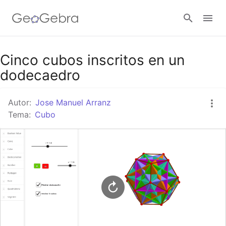
Google Classroom
Cinco cubos inscritos en un
dodecaedro
GeoGebra Classroom
Autor:
Jose Manuel Arranz
Tema:
Cubo
Abrir sesión