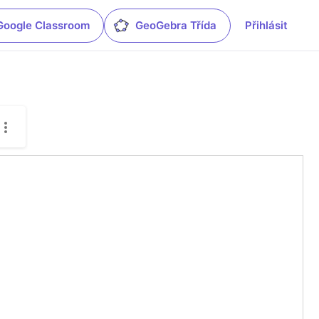
Google Classroom
GeoGebra Třída
Přihlásit