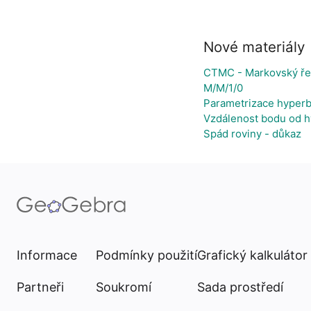
Nové materiály
CTMC - Markovský ře
M/M/1/0
Parametrizace hyperb
Vzdálenost bodu od h
Spád roviny - důkaz
Informace
Podmínky použití
Grafický kalkulátor
Partneři
Soukromí
Sada prostředí