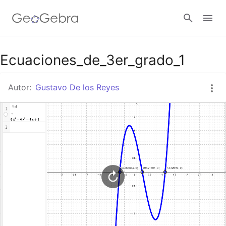
Google Classroom
Ecuaciones_de_3er_grado_1
Autor:
Gustavo De los Reyes
GeoGebra Classroom
Abrir sesión