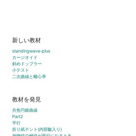
新しい教材
standingwave-plus
カージオイド
斜めドップラー
小テスト
二次曲線と離心率
教材を発見
共焦円錐曲線
Part2
平行
折り紙テント(内部皺入り)
放物線の極線が平行になるとき