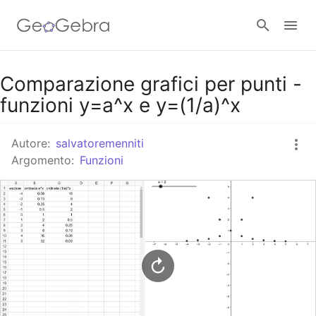
Google Classroom
Comparazione grafici per punti -
funzioni y=a^x e y=(1/a)^x
GeoGebra Classroom
Autore:
salvatoremenniti
Argomento:
Funzioni
Accedi