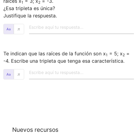
raíces x
 = 3; x
 = -3.

1
2
¿Esa tripleta es única? 

Justifique la respuesta.
𝜋
Te indican que las raíces de la función son x
 = 5; x
 = 
1
2
-4. Escribe una tripleta que tenga esa característica.
𝜋
Nuevos recursos