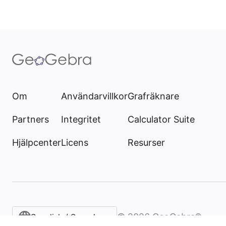
Om
Användarvillkor
Grafräknare
Partners
Integritet
Calculator Suite
Hjälpcenter
Licens
Resurser
©
2026
GeoGebra®
Swedish / Svenska‎