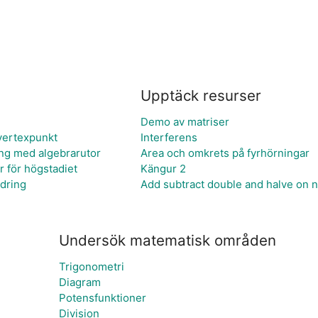
Upptäck resurser
Demo av matriser
vertexpunkt
Interferens
ng med algebrarutor
Area och omkrets på fyrhörningar
er för högstadiet
Kängur 2
dring
Add subtract double and halve on n
Undersök matematisk områden
Trigonometri
Diagram
Potensfunktioner
Division