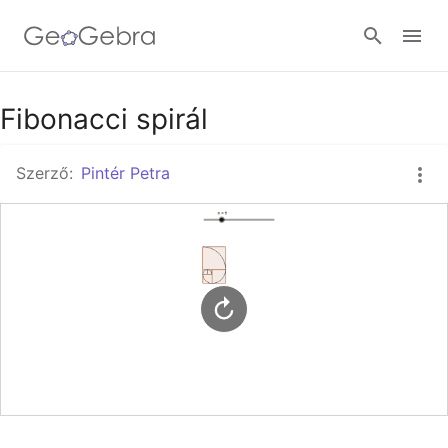
Google Classroom
Fibonacci spirál
Szerző:
Pintér Petra
GeoGebra Classroom
Bejelentkezés