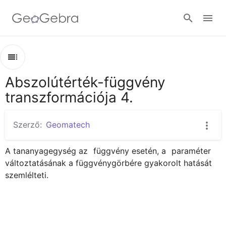
Google Classroom
Abszolútérték-függvény
Áttekintés
GeoGebra Classroom
transzformációja 4.
Abszolútérték-függvény transzformációja 4.
Abszolútérték-függvény transzformációja 4.
Szerző:
Geomatech
Bejelentkezés
A tananyagegység az 
 függvény esetén, a 
 paraméter 
változtatásának a függvénygörbére gyakorolt hatását 
szemlélteti.