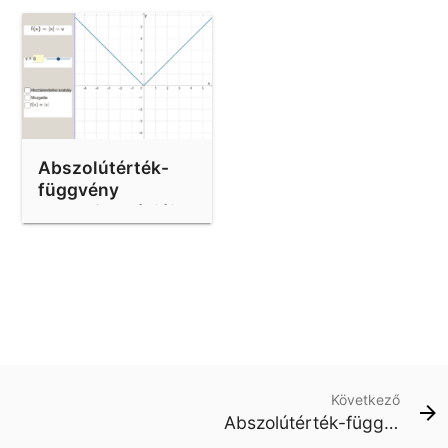
Abszolútérték-
függvény
transzformációja
4.
Következő
Abszolútérték-függvény transzformációja 4.