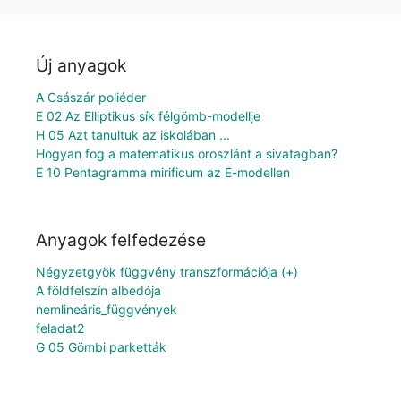
Új anyagok
A Császár poliéder
E 02 Az Elliptikus sík félgömb-modellje
H 05 Azt tanultuk az iskolában ...
Hogyan fog a matematikus oroszlánt a sivatagban?
E 10 Pentagramma mirificum az E-modellen
Anyagok felfedezése
Négyzetgyök függvény transzformációja (+)
A földfelszín albedója
nemlineáris_függvények
feladat2
G 05 Gömbi parketták