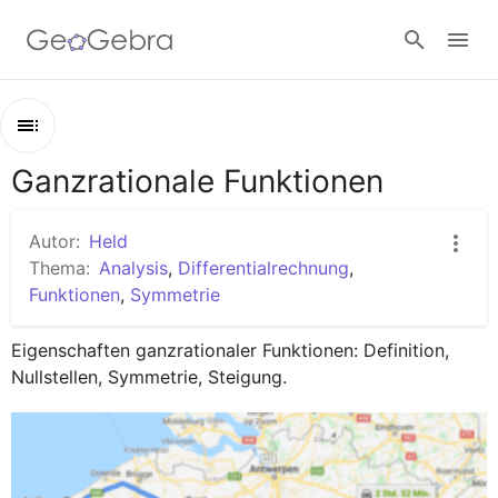
Google Classroom
Ganzrationale Funktionen
Kapitel
GeoGebra Classroom
Ganzrationale Funktionen
Autor:
Held
Nullstellen Berechnen
Thema:
Analysis
,
Differentialrechnung
,
Anmelden
Funktionen
,
Symmetrie
Änderungen untersuchen
Eigenschaften ganzrationaler Funktionen: Definition, 
Nullstellen, Symmetrie, Steigung.