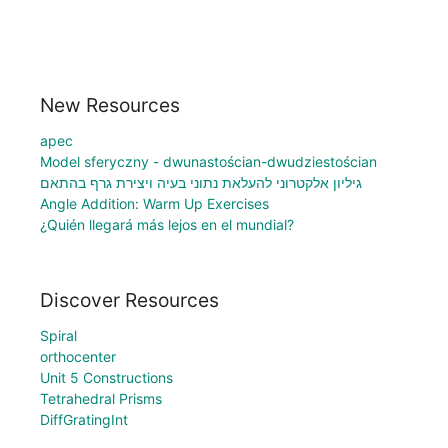
New Resources
apec
Model sferyczny - dwunastościan-dwudziestościan
גיליון אלקטרוני להעלאת נתוני בעיה ויצירת גרף בהתאם
Angle Addition: Warm Up Exercises
¿Quién llegará más lejos en el mundial?
Discover Resources
Spiral
orthocenter
Unit 5 Constructions
Tetrahedral Prisms
DiffGratingInt