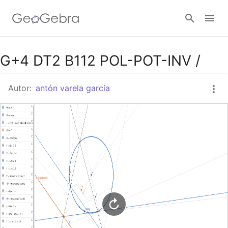
Google Classroom
G+4 DT2 B112 POL-POT-INV /
Autor:
antón varela garcía
GeoGebra Classroom
Abrir sesión