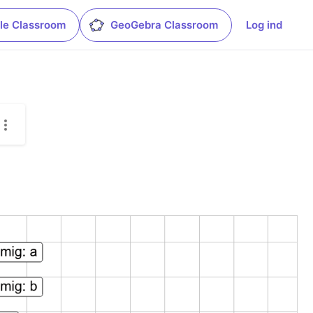
le Classroom
GeoGebra Classroom
Log ind