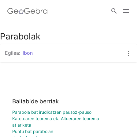
Parabolak
Hasi saioa
Egilea:
Ibon
Baliabide berriak
Parabola bat irudikatzen pausoz-pauso
Katetoaren teorema eta Altueraren teorema
a) ariketa
Puntu bat parabolan