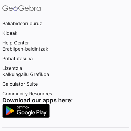
Baliabideari buruz
Kideak
Help Center
Erabilpen-baldintzak
Pribatutasuna
Lizentzia
Kalkulagailu Grafikoa
Calculator Suite
Community Resources
Download our apps here: