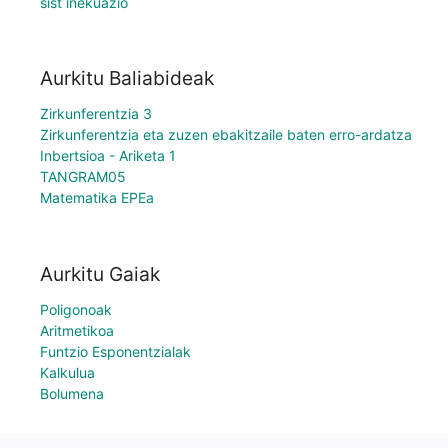
sist inekuazio
Aurkitu Baliabideak
Zirkunferentzia 3
Zirkunferentzia eta zuzen ebakitzaile baten erro-ardatza
Inbertsioa - Ariketa 1
TANGRAM05
Matematika EPEa
Aurkitu Gaiak
Poligonoak
Aritmetikoa
Funtzio Esponentzialak
Kalkulua
Bolumena