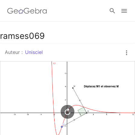
Google Classroom
ramses069
Auteur :
Unisciel
Classe GeoGebra
Se connecter