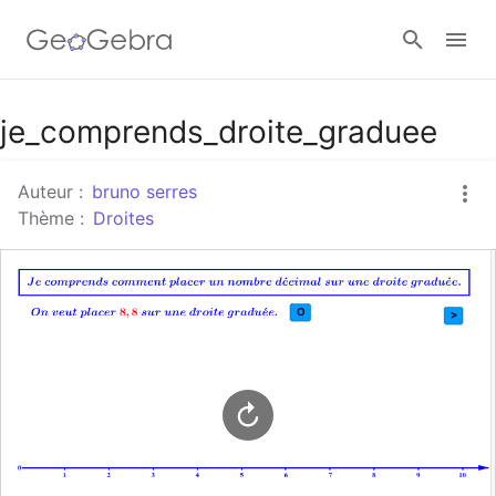
Google Classroom
je_comprends_droite_graduee
Auteur :
bruno serres
Classe GeoGebra
Thème :
Droites
Se connecter