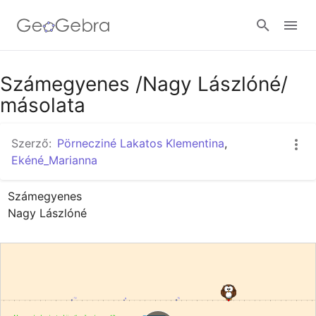
Google Classroom
Számegyenes /Nagy Lászlóné/
másolata
GeoGebra Classroom
Szerző:
Pörnecziné Lakatos Klementina
,
Ekéné_Marianna
Bejelentkezés
Számegyenes 

Nagy Lászlóné