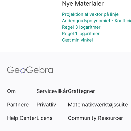
Nye Materialer
Projektion af vektor på linje
Andengradspolynomiet - Koeffici
Regel 3 logaritmer
Regel 1 logaritmer
Gæt min vinkel
Om
Servicevilkår
Graftegner
Partnere
Privatliv
Matematikværktøjssuite
Help Center
Licens
Community Resourcer