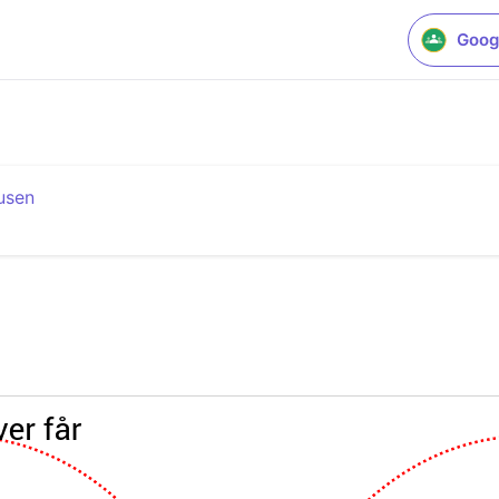
Goog
usen