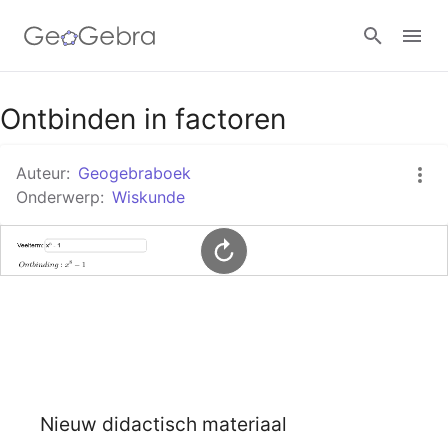
Google Classroom
Ontbinden in factoren
Auteur:
Geogebraboek
GeoGebra Klaslokaal
Onderwerp:
Wiskunde
Aanmelden
Nieuw didactisch materiaal