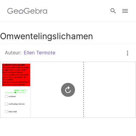
Google Classroom
Omwentelingslichamen
Auteur:
Ellen Termote
GeoGebra Klaslokaal
Aanmelden