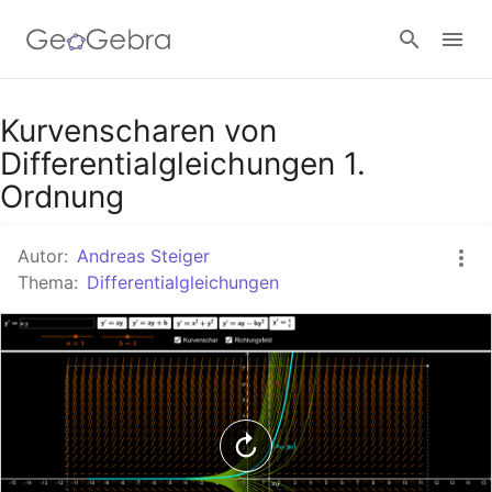
Google Classroom
Kurvenscharen von
Differentialgleichungen 1.
Ordnung
GeoGebra Classroom
Autor:
Andreas Steiger
Thema:
Differentialgleichungen
Anmelden