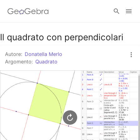
Google Classroom
Il quadrato con perpendicolari
Autore:
Donatella Merlo
GeoGebra Classroom
Argomento:
Quadrato
Accedi