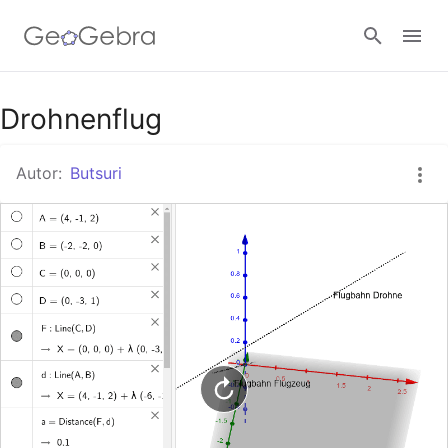
Google Classroom
Drohnenflug
Autor:
Butsuri
GeoGebra Classroom
Anmelden