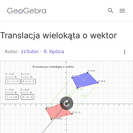
Google Classroom
Translacja wielokąta o wektor
Autor:
zs1lubin - R. Kędzia
GeoGebra Classroom
Zaloguj się