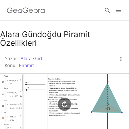
Google Classroom
Alara Gündoğdu Piramit
Özellikleri
GeoGebra Ders
Yazar:
Alara Gnd
Konu:
Piramit
Giriş yap