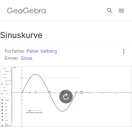
Google Classroom
Sinuskurve
Forfatter
Peter Valberg
GeoGebra Classroom
Emne:
Sinus
Log ind