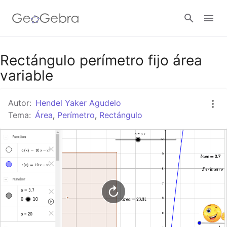
Google Classroom
Rectángulo perímetro fijo área
variable
GeoGebra Classroom
Autor:
Hendel Yaker Agudelo
Tema:
Área
,
Perímetro
,
Rectángulo
Abrir sesión