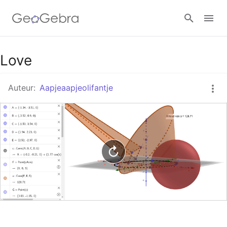
Google Classroom
Love
Auteur:
Aapjeaapjeolifantje
GeoGebra Klaslokaal
Aanmelden