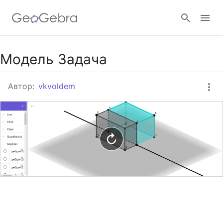
Google Клас
Модель Задача
Автор:
vkvoldem
GeoGebra Клас
Увійти