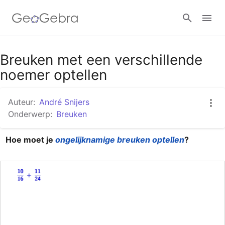
Google Classroom
Breuken met een verschillende
noemer optellen
GeoGebra Klaslokaal
Auteur:
André Snijers
Onderwerp:
Breuken
Aanmelden
Hoe moet je 
ongelijknamige breuken optellen
?