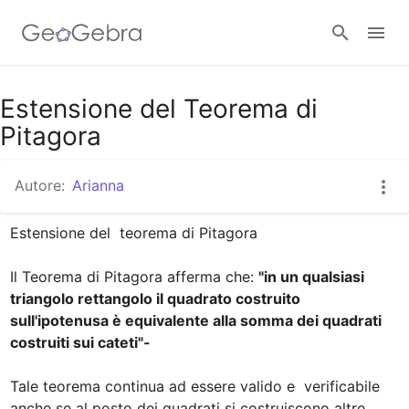
Google Classroom
Estensione del Teorema di
Pitagora
GeoGebra Classroom
Autore:
Arianna
Estensione del  teorema di Pitagora

Accedi
Il Teorema di Pitagora afferma che: 
"in un qualsiasi 
triangolo rettangolo il quadrato costruito 
sull'ipotenusa è equivalente alla somma dei quadrati 
costruiti sui cateti"-
Tale teorema continua ad essere valido e  verificabile 
anche se al posto dei quadrati si costruiscono altre 