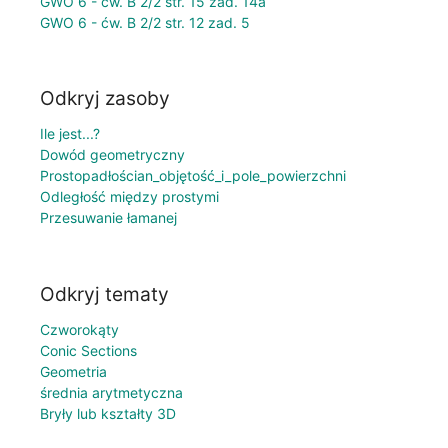
GWO 6 - ćw. B 2/2 str. 15 zad. 14a
GWO 6 - ćw. B 2/2 str. 12 zad. 5
Odkryj zasoby
Ile jest...?
Dowód geometryczny
Prostopadłościan_objętość_i_pole_powierzchni
Odległość między prostymi
Przesuwanie łamanej
Odkryj tematy
Czworokąty
Conic Sections
Geometria
średnia arytmetyczna
Bryły lub kształty 3D