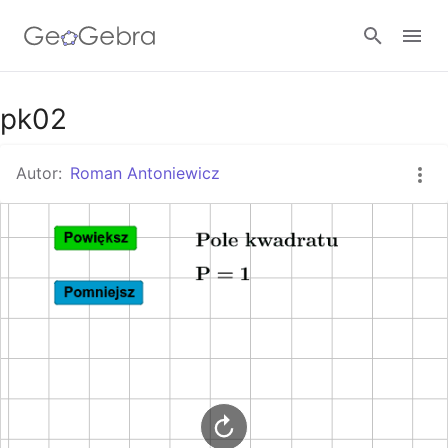
Google Classroom
pk02
Autor:
Roman Antoniewicz
GeoGebra Classroom
Zaloguj się