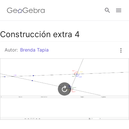
Google Classroom
Construcción extra 4
Autor:
Brenda Tapia
GeoGebra Classroom
Abrir sesión