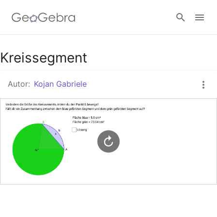
Google Classroom
Kreissegment
Autor:
Kojan Gabriele
GeoGebra Classroom
Anmelden