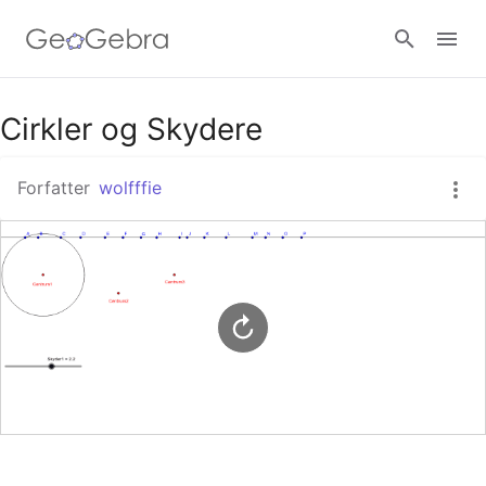
Google Classroom
Cirkler og Skydere
Forfatter
wolfffie
GeoGebra Classroom
Log ind