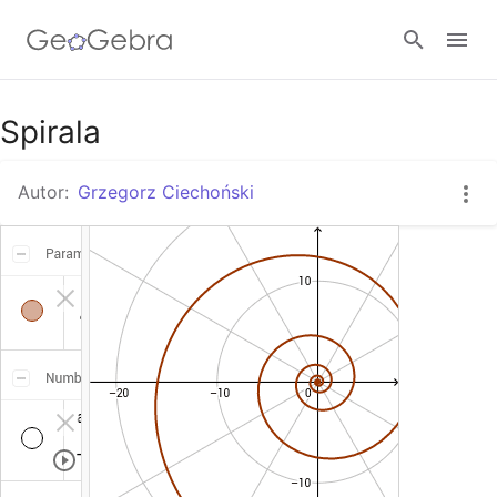
Google Classroom
Spirala
Autor:
Grzegorz Ciechoński
GeoGebra Classroom
Zaloguj się