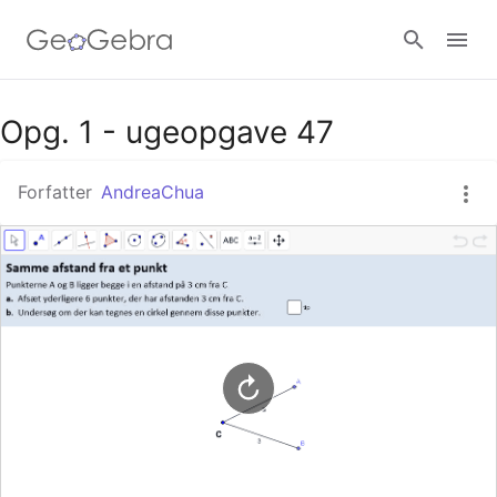
Google Classroom
Opg. 1 - ugeopgave 47
Forfatter
AndreaChua
GeoGebra Classroom
Log ind