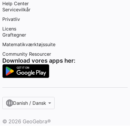
Help Center
Servicevilkår
Privatliv
Licens
Graftegner
Matematikværktøjssuite
Community Resourcer
Download vores apps her:
Danish / Dansk‎
©
2026
GeoGebra®