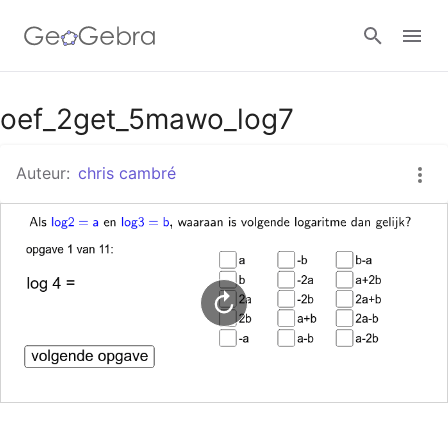
Google Classroom
oef_2get_5mawo_log7
Auteur:
chris cambré
GeoGebra Klaslokaal
Aanmelden