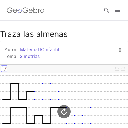
Google Classroom
Traza las almenas
Autor:
MatemaTICinfantil
GeoGebra Classroom
Tema:
Simetrías
Abrir sesión